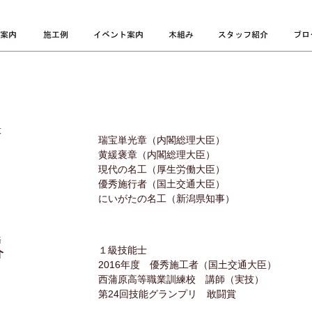
役
瑞宝単光章（内閣総理大臣）
黄緩褒章（内閣総理大臣）
現代の名工（厚生労働大臣）
優秀施行者（国土交通大臣）
にいがたの名工（新潟県知事）
務
１級技能士
介
2016年度 優秀施工者（国土交通大臣）
西蒲原高等職業訓練校 講師（実技）
第24回技能グランプリ 敢闘賞