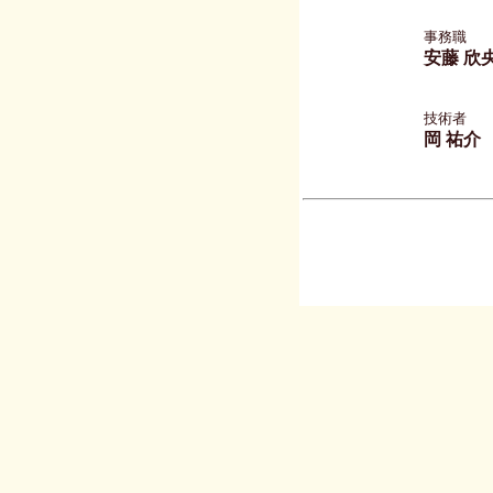
事務職
安藤 欣
技術者
岡 祐介